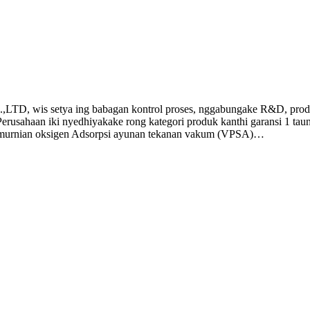
ya ing babagan kontrol proses, nggabungake R&D, produksi la
e. Perusahaan iki nyedhiyakake rong kategori produk kanthi garansi 1 ta
 pemurnian oksigen Adsorpsi ayunan tekanan vakum (VPSA)…