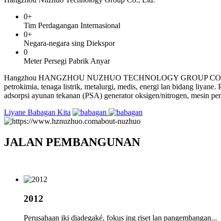
0
+
Tim Perdagangan Internasional
0
+
Negara-negara sing Diekspor
0
Meter Persegi Pabrik Anyar
Hangzhou HANGZHOU NUZHUO TECHNOLOGY GROUP CO.,LTD, wis set
petrokimia, tenaga listrik, metalurgi, medis, energi lan bidang liyan
adsorpsi ayunan tekanan (PSA) generator oksigen/nitrogen, mesin
Liyane Babagan Kita
JALAN PEMBANGUNAN
2012
Perusahaan iki diadegaké, fokus ing riset lan pangembangan...