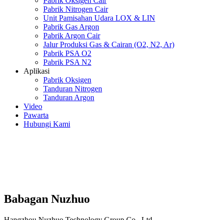
Pabrik Oksigen Cair
Pabrik Nitrogen Cair
Unit Pamisahan Udara LOX & LIN
Pabrik Gas Argon
Pabrik Argon Cair
Jalur Produksi Gas & Cairan (O2, N2, Ar)
Pabrik PSA O2
Pabrik PSA N2
Aplikasi
Pabrik Oksigen
Tanduran Nitrogen
Tanduran Argon
Video
Pawarta
Hubungi Kami
Babagan Nuzhuo
Hangzhou Nuzhuo Technology Group Co., Ltd.